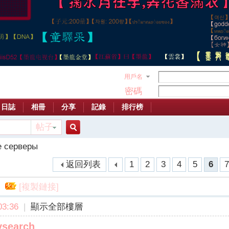
用戶名
密碼
日誌
相冊
分享
記錄
排行榜
帖子
搜
 серверы
返回列表
1
2
3
4
5
6
索
[複製鏈接]
ы
3:36
|
顯示全部樓層
ysearch