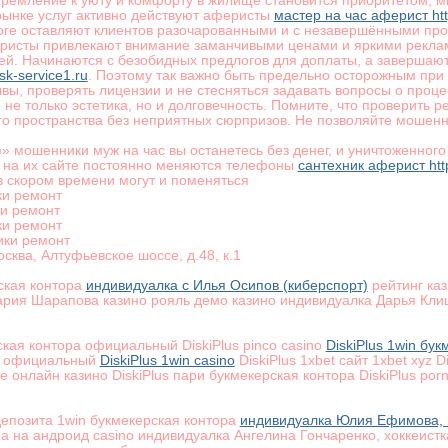
тремление к уюту и комфорту в жилище становится приоритетом, м
рынке услуг активно действуют аферисты
мастер на час аферист http
итоге оставляют клиентов разочарованными и с незавершёнными про
ристы привлекают внимание заманчивыми ценами и яркими реклам
й. Начинаются с безобидных предлогов для доплаты, а завершаю
sk-service1.ru
. Поэтому так важно быть предельно осторожным при
вы, проверять лицензии и не стесняться задавать вопросы о проце
не только эстетика, но и долговечность. Помните, что проверить 
о пространства без неприятных сюрпризов. Не позволяйте мошен
 мошенники муж на час вы останетесь без денег, и уничтоженног
, на их сайте постоянно меняются телефоны
сантехник аферист http
 в скором времени могут и поменяться
ки ремонт
ки ремонт
ки ремонт
ики ремонт
осква, Алтуфьевское шоссе, д.48, к.1
ская контора
индивидуалка с Илья Осипов (киберспорт)
рейтинг каз
рия Шарапова казино рояль демо казино индивидуалка Дарья Клиши
ская контора официальный DiskiPlus pinco casino
DiskiPlus 1win бу
in официальный
DiskiPlus 1win casino
DiskiPlus 1xbet сайт 1xbet xyz D
е онлайн казино DiskiPlus пари букмекерская контора DiskiPlus porn
депозита 1win букмекерская контора
индивидуалка Юлия Ефимова, 
а на андроид casino индивидуалка Ангелина Гончаренко, хоккеист