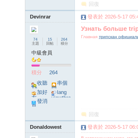
回復
Devinrar
發表於 2026-5-17 05:4
Узнать больше tri
Главная
трипскан официал
74
15
264
主題
回帖
積分
中級會員
積分
264
收聽
串個
TA
門
加好
lang
友
viewthre
發消
ad_left_
息
poke}
回復
Donaldowest
發表於 2026-5-17 06:0