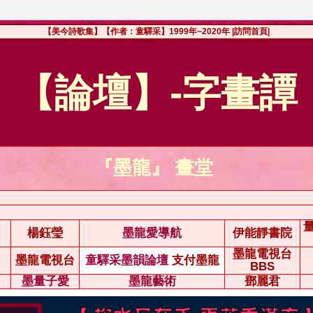
【美今詩歌集】【作者：童驛采】1999年~2020年
|訪問首頁|
【論壇】-字畫譚
『墨龍』 畫堂
楊鈺瑩
墨龍愛導航
伊能靜書院
墨龍電視台
墨龍電視台
童驛采墨韻論壇
支付墨龍
BBS
墨量子愛
墨龍藝術
鄧麗君