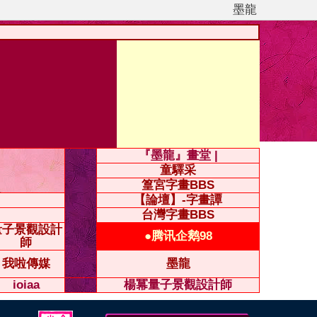
墨龍
『墨龍』畫堂 |
童驛采
篁宮字畫BBS
【論壇】-字畫譚
台灣字畫BBS
量子景觀設計
●腾讯企鹅98
師
我啦傳媒
墨龍
ioiaa
楊冪量子景觀設計師