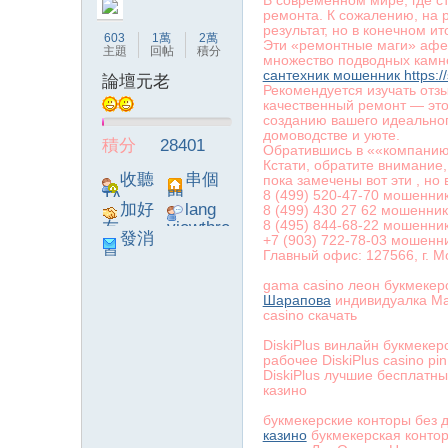
В современном мире, где с
ремонта. К сожалению, на 
результат, но в конечном 
603
1萬
2萬
Эти «ремонтные маги» афе
主題
回帖
積分
множество подводных камне
сантехник мошенник https://
論壇元老
Рекомендуется изучать отзы
качественный ремонт — это 
созданию вашего идеальног
домоводстве и уюте.
積分
28401
Обратившись в ««компанию»
Кстати, обратите внимание
收聽
串個
пока замечены вот эти , но
8 (499) 520-47-70 мошенни
TA
門
加好
lang
8 (499) 430 27 62 мошенни
8 (495) 844-68-22 мошенни
友
viewthre
發消
+7 (903) 722-78-03 мошенн
ad_left_
Главный офис: 127566, г. М
息
poke}
gama casino леон букмекер
Шарапова
индивидуалка Ма
casino скачать
DiskiPlus винлайн букмекер
рабочее DiskiPlus casino p
DiskiPlus лучшие бесплатны
казино
букмекерские конторы без 
казино
букмекерская контор