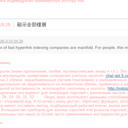
вна индивидуалка букмекерскую контору пин
9:28
|
顯示全部樓層
26-3-10 04:29
 of fast hyperlink indexing companies are manifold. For people, this me
грамму
оле (знаки препинания, скобки, математические знакы и т.п.). Это
в воспрещено правилами сотворения учетных записей.
chat gpt 5 
на 2 облика: неразбавленные (четкие поисковике) и разбавленные 
ципиально не зацикливаться на конкретном облике: применить и р
ьной естественности, используйте синонимы и эпитеты.
http://milo
лагаем инструмент для генерации паролей с различным числом знаков:
, 27, 28, 29, 30, 31, 32 .Люди, коие используют данными способа
 отправной код. А получив к нему доступ, обретают функцию, кото
ер имеет составить метод, подбирающий рабочие ключи. взлом вко
Большинство приборов для взлома паролей или розыска паролей 
е описаны кое-какие из более часто применяемых инструментов для
ео