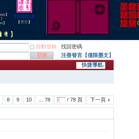
自動登錄
找回密碼
登錄
注冊發言【僅限墨文】
快捷導航
7
8
9
10
... 78
/ 78 頁
下一頁