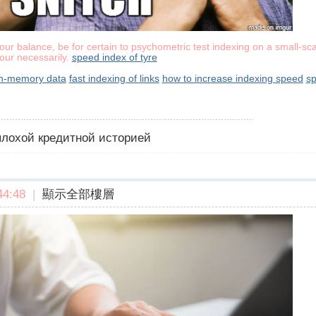
our balance, be for certain to psychometric test indexing on a small-sc
your necessarily.
speed index of tyre
 in-memory data
fast indexing of links
how to increase indexing speed
sp
 плохой кредитной историей
4:48
|
顯示全部樓層