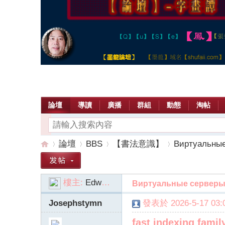
論壇
導讀
廣播
群組
動態
淘帖
論壇
BBS
【書法意識】
Виртуальные
樓主:
EdwardslaMy
Виртуальные сервер
【
»
›
›
›
Josephstymn
發表於 2026-5-17 03:0
fast indexing famil