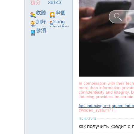
積分
36143
字
收聽
串個
TA
門
加好
lang
友
viewthre
發消
ad_left_
息
poke}
畫
In combination with their tec
more than information private
confidentiality and integrity
indexing providers be certai
fast indexing c++
speed inde
@index_systum77=
как получить кредит с
譚