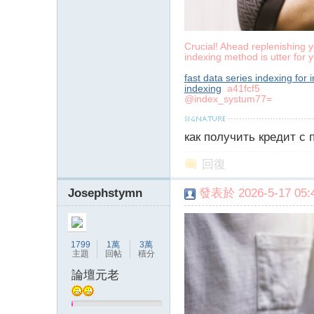
Crucial! Ahead replenishing y
】
indexing method is utter for 
fast data series indexing for
indexing
a41fcf5
@index_systum77=
как получить кредит с
回復
-
Josephstymn
發表於 2026-5-17 05:4
1799
1萬
3萬
主題
回帖
積分
論壇元老