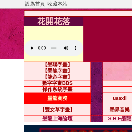
設為首頁
收藏本站
花開花落
【墨聯字畫】
【墨龍字畫】
【龍帝字畫】
數字字畫BBS
操作系統字畫
墨龍商務
usaxii
【豐女草字畫】
墨界音樂
墨龍上海論壇
S.H.E墨龍