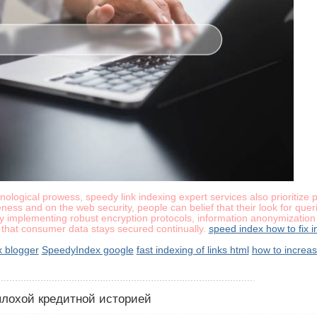
hnological prowess, speedy link indexing expert services also prioritize
ness and on the web security, people can belief that their look for que
. By implementing robust encryption protocols, information anonymization
n that consumer data stays secured continually.
speed index how to fix in
x blogger
SpeedyIndex google
fast indexing of links html
how to increa
 плохой кредитной историей