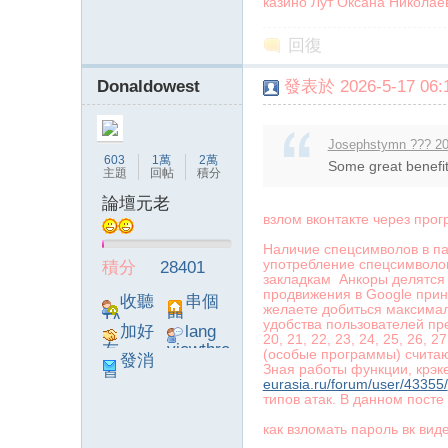
казино Лут Оксана Николае
回復
Donaldowest
發表於 2026-5-17 06:1
Josephstymn ??? 20
603
1萬
2萬
Some great benefits
主題
回帖
積分
論壇元老
взлом вконтакте через про
Наличие спецсимволов в пар
употребление спецсимволо
積分
28401
закладкам Анкоры делятся 
продвижения в Google прин
收聽
串個
желаете добиться максимал
TA
門
удобства пользователей пред
加好
lang
20, 21, 22, 23, 24, 25, 26
友
viewthre
(особые программы) считают
發消
ad_left_
Зная работы функции, крэк
息
poke}
eurasia.ru/forum/user/43355/
типов атак. В данном пост
как взломать пароль вк вид