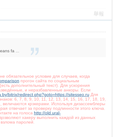
舉報
ans fa ...
 не обязательное условие для случаев, когда
comparison
прогон сайта по социальным
(есть дополнительный текст). Для ускорения
азведённые, и неразбавленные анкоры. Если
ta.by/bitrix/redirect.php?goto=https://sitesseo.ru
Для
 6, 7, 8, 9, 10, 11, 12, 13, 14, 15, 16, 17, 18, 19,
ми, величаются крэкерами. Используя дизассемблеры
рая отвечает за проверку подлинности этого ключа.
нтакте на голоса
http://old.ural-
дозволяют хакеру выполнить каждой из данных
 взлома паролей.