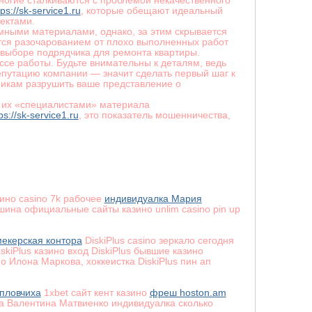
ногие сталкиваются с проблемой некачественного
s://sk-service1.ru
, которые обещают идеальный
ектами.
ными материалами, однако, за этим скрывается
тся разочарованием от плохо выполненных работ
 выборе подрядчика для ремонта квартиры.
ссе работы. Будьте внимательны к деталям, ведь
репутацию компании — значит сделать первый шаг к
никам разрушить ваше представление о
о их «специалистами» материала
s://sk-service1.ru
, это показатель мошенничества,
ино casino 7k рабочее
индивидуалка Мария
на официальные сайты казино unlim casino pin up
кмекерская контора
DiskiPlus casino зеркало сегодня
iskiPlus казино вход DiskiPlus бывшие казино
o Илона Маркова, хоккеистка DiskiPlus пин ап
пловчиха
1xbet сайт кент казино
фреш hoston.am
ка Валентина Матвиенко индивидуалка сколько