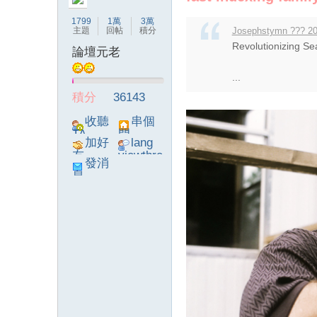
1799
1萬
3萬
主題
回帖
積分
Josephstymn ??? 20
Revolutionizing Se
論壇元老
...
論
積分
36143
收聽
串個
TA
門
加好
lang
友
viewthre
發消
ad_left_
息
poke}
壇