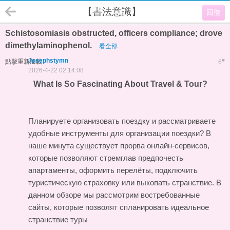
【書法意識】
回復
Schistosomiasis obstructed, officers compliance; drove
dimethylaminophenol.
看全部
Josephstymn
#
點擊重新加載
6
2026-4-22 02:14:08
What Is So Fascinating About Travel & Tour?
Планируете организовать поездку и рассматриваете
удобные инструменты для организации поездки? В
наше минута существует прорва онлайн-сервисов,
которые позволяют стремглав предпочесть
апартаменты, оформить перелёты, подключить
туристическую страховку или выкопать странствие. В
данном обзоре мы рассмотрим востребованные
сайты, которые позволят спланировать идеальное
странствие
туры