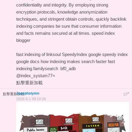
confidentiality and integrity. By employing strong
encryption protocols, knowledge anonymization
techniques, and stringent obtain controls, quickly backlink
indexing companies be sure that consumer information
and facts remains secured at all times.
speed index
blogger
fast indexing of linksoul
SpeedyIndex google
speedy index
google docs
how indexing makes search faster
fast
indexing familysearch
bf0_adb
@index_systum77=
點擊重新加載
Josephstymn
#
點擊重新加載
10
2026-5-1 09:10:28