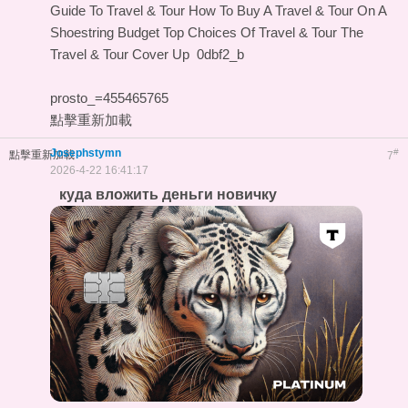
Guide To Travel & Tour
How To Buy A Travel & Tour On A
Shoestring Budget
Top Choices Of Travel & Tour
The
Travel & Tour Cover Up
0dbf2_b
prosto_=455465765
點擊重新加載
Josephstymn
#
點擊重新加載
7
2026-4-22 16:41:17
куда вложить деньги новичку