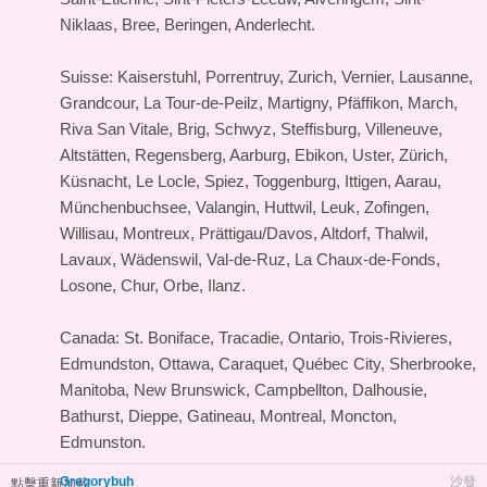
Niklaas, Bree, Beringen, Anderlecht.
Suisse: Kaiserstuhl, Porrentruy, Zurich, Vernier, Lausanne,
Grandcour, La Tour-de-Peilz, Martigny, Pfäffikon, March,
Riva San Vitale, Brig, Schwyz, Steffisburg, Villeneuve,
Altstätten, Regensberg, Aarburg, Ebikon, Uster, Zürich,
Küsnacht, Le Locle, Spiez, Toggenburg, Ittigen, Aarau,
Münchenbuchsee, Valangin, Huttwil, Leuk, Zofingen,
Willisau, Montreux, Prättigau/Davos, Altdorf, Thalwil,
Lavaux, Wädenswil, Val-de-Ruz, La Chaux-de-Fonds,
Losone, Chur, Orbe, Ilanz.
Canada: St. Boniface, Tracadie, Ontario, Trois-Rivieres,
Edmundston, Ottawa, Caraquet, Québec City, Sherbrooke,
Manitoba, New Brunswick, Campbellton, Dalhousie,
Bathurst, Dieppe, Gatineau, Montreal, Moncton,
Edmunston.
Gregorybuh
沙發
點擊重新加載