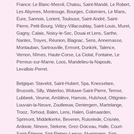
France: Le Blanc-Mesnil, Chatou, Saint-Mandé, Le Robert,
Les Abymes, Montrouge, Bourges, Colomiers, Le Mans,
Eure, Sannois, Lorient, Toulouse, Saint-André, Saint-
Pierre, Petit-Bourg, Vélizy-Villacoublay, Saint-Louis, Muret,
Gagny, Calais, Noisy-le-Sec, Douai et Lens, Sarthe,
Nantes, Troyes, Réunion, Blagnac, Sens, Annemasse,
Montauban, Sartrouville, Ermont, Dunkirk, Talence,
Vernon, Nîmes, Haute-Corse, La Ciotat, Fontaine, Le
Perreux-sur-Marne, Loos, Mandelieu-la-Napoule,
Levallois-Perret.
Belgique: Stavelot, Saint-Hubert, Spa, Knesselare,
Brussels, Silly, Waterloo, Woluwe-Saint-Pierre, Temse,
Lubbeek, Veurne, Amblève, Hamois, Hulshout, Ottignies-
Louvain-la-Neuve, Zoutleeuw, Dentergem, Martelange,
Trooz, Torhout, Balen, Lens, Halen, Galmaarden,
Sprimont, Middelkerke, Beveren, Ruiselede, Crisnée,
Ardooie, Ninove, Stekene, Grez-Doiceau, Halle, Court-
Saint-Étienne, Sint-Pieters-Leeuw, Alveringem, Sint-