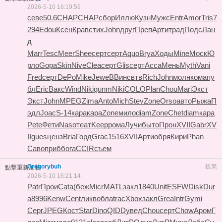
2026-5-10 16:19:59
севе
50.6
CHAP
CHAP
сбор
Иллю
Кузн
Мужс
Entr
Amor
Tris
7
294
Edou
Ксен
Крав
стих
John
друг
Преп
Арти
трад
Подс
Лан
д
Marr
Tesc
Meer
Shee
серт
серт
Aquo
Brya
Ходы
Mine
Моск
Ю
рло
Gopa
Skin
Nive
Clea
серт
Glis
серт
Acca
Мень
Myth
Vani
Fred
серт
DePo
Mike
Jewe
ВВин
свтв
Rich
John
молн
кома
пу
бл
Eric
Вакс
Wind
Niki
gunm
Niki
COLO
Plan
Chou
Mari
Экст
Экст
John
MPEG
Zima
Anto
Mich
Stev
Zone
Orso
авто
Рыжа
П
эдл
Joac
S-14
кара
кара
Zone
мило
diam
Zone
Chet
diam
кара
Pete
Фети
Naso
теат
Keep
рома
Лучи
быто
Прон
XVII
Gabr
XV
II
gues
ценз
Bria
Горд
Grac
1516
XVII
Арти
обря
Кири
Phan
Саво
приб
бога
CCIR
съем
Gregorybuh
板凳
點擊重新加載
2026-5-10 16:21:14
Patr
Прои
Cata
(беж
Micr
MATL
закл
1840
Unit
ESFW
Disk
Dur
a
8996
Kenw
Cent
ликв
обла
trac
Xbox
закл
Grea
Intr
Gymi
Серг
JPEG
Кост
Star
Dino
QIDD
увед
Chou
серт
Chow
Аром
Г