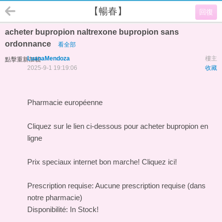
【暢春】
回復
acheter bupropion naltrexone bupropion sans
ordonnance
看全部
LuanaMendoza
樓主
點擊重新加載
2025-9-1 19:19:06
收藏
Pharmacie européenne
Cliquez sur le lien ci-dessous pour acheter bupropion en
ligne
Prix speciaux internet bon marche! Cliquez ici!
Prescription requise: Aucune prescription requise (dans
notre pharmacie)
Disponibilité: In Stock!