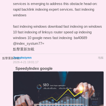
services is emerging to address this obstacle head-on:
rapid backlink indexing expert services.
fast indexing
windows
fast indexing windows download
fast indexing on windows
10
fast indexing of linksys router
speed up indexing
windows 10
google news fast indexing
ba40689
@index_systum77=
點擊重新加載
Josephstymn
地板
點擊重新加載
2026-4-21 19:01:17
SpeedyIndex google