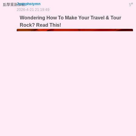
Josephstymn
#
點擊重新加載
5
2026-4-21 21:19:49
Wondering How To Make Your Travel & Tour
Rock? Read This!