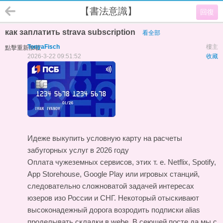
【書法意識】
回復
как заплатить strava subscription
看全部
TonyaFisch
樓主
點擊重新加載
2026-3-22 09:51:52
收藏
Идеже выкупить условную карту на расчеты
забугорных услуг в 2026 году
Оплата чужеземных сервисов, этих т. е. Netflix, Spotify,
App Storehouse, Google Play или игровых станций,
следовательно сложноватой задачей интересах
юзеров изо России и СНГ. Некоторый отыскивают
высоконадежный дорога возродить подписки alias
проделывать складки в webе. В сеющей посте да мы с