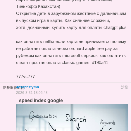
Тинькофф Казахстан)
Открытие деть в зарубежном жестянке с дальнейшим
выпуском игра в карты. Как сильнее сложный,
хотя дознанный.
купить карту для оплаты chatgpt plus
как оплатить netflix если карта не принимается
почему
не работает оплата через orchard apple tree pay за
рубежом
как оплатить microsoft сервисы
как оплатить
steam
простая оплата classic games
d190a41
777vc777
Josephstymn
沙發
點擊重新加載
2026-3-31 18:05:48
speed index google