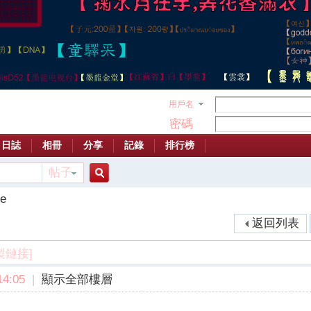
用戶名
密碼
日誌
相冊
分享
記錄
排行榜
帖子
搜
le
返回列表
索
製鏈接]
4:05
|
顯示全部樓層