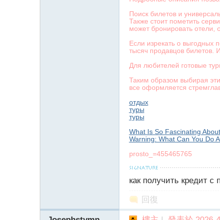
Поиск билетов и универсал
Также стоит пометить серв
может бронировать отели, 
Если изрекать о выгодных 
тысяч продавцов билетов. 
Для любителей готовые тур
Таким образом выбирая эти
все оформляется стремглав
отдых
туры
туры
What Is So Fascinating About
Warning: What Can You Do Ab
prosto_=455465765
как получить кредит с
回復
Josephstymn
樓主
|
發表於 2026-4-