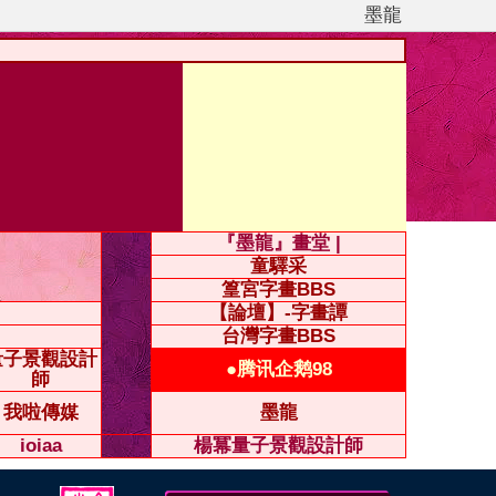
墨龍
『墨龍』畫堂 |
童驛采
篁宮字畫BBS
【論壇】-字畫譚
台灣字畫BBS
量子景觀設計
●腾讯企鹅98
師
我啦傳媒
墨龍
ioiaa
楊冪量子景觀設計師