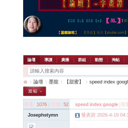
論壇
導讀
廣播
群組
動態
淘帖
論壇
墨龍
【甜蜜】
speed index goog
查看:
1076
|
回復:
52
[複
speed index google
【
»
›
›
›
Josephstymn
發表於 2026-4-19 04:1