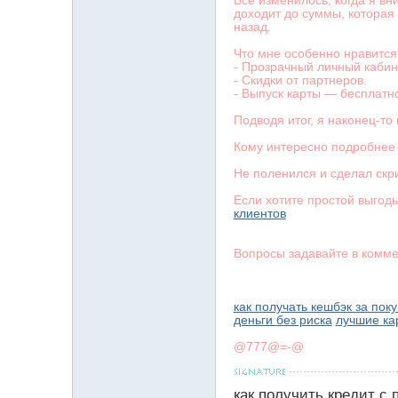
Всё изменилось, когда я вн
доходит до суммы, которая
назад.
Что мне особенно нравится
- Прозрачный личный кабин
- Скидки от партнеров.
- Выпуск карты — бесплатн
Подводя итог, я наконец-т
Кому интересно подробнее
Не поленился и сделал скр
Если хотите простой выгод
клиентов
Вопросы задавайте в комме
как получать кешбэк за поку
деньги без риска
лучшие ка
@777@=-@
как получить кредит с