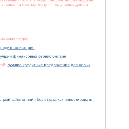
ствительно то, что я искал. Кешбэк на самом деле
олучаешь на нее зарплату — получаешь деньги
семейных людей.
кредитная история
лучший финансовый сервис онлайн
кой:
лучшие кредитные предложения для новых
стрый займ онлайн без отказа
как инвестировать