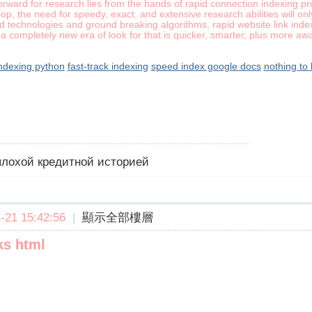
rward for research lies from the hands of rapid connection indexing pr
p, the need for speedy, exact, and extensive research abilities will on
d technologies and ground breaking algorithms, rapid website link inde
a completely new era of look for that is quicker, smarter, plus more awa
indexing python
fast-track indexing
speed index google docs
nothing to 
 плохой кредитной историей
21 15:42:56
|
顯示全部樓層
ks html