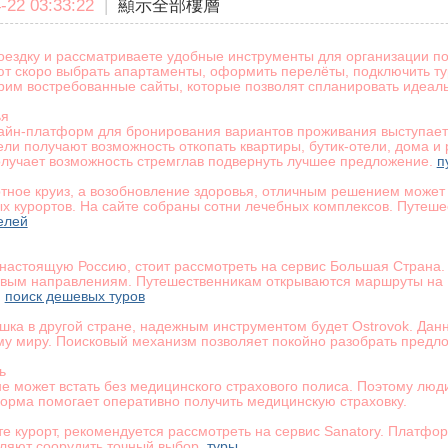
22 03:33:22
|
顯示全部樓層
оездку и рассматриваете удобные инструменты для организации п
ют скоро выбрать апартаменты, оформить перелёты, подключить тур
рим востребованные сайты, которые позволят спланировать идеал
ья
айн-платформ для бронирования вариантов проживания выступает
ели получают возможность откопать квартиры, бутик-отели, дома 
лучает возможность стремглав подвернуть лучшее предложение.
п
ртное круиз, а возобновление здоровья, отличным решением может 
х курортов. На сайте собраны сотни лечебных комплексов. Путеш
елей
ь настоящую Россию, стоит рассмотреть на сервис Большая Страна.
вым направлениям. Путешественникам открываются маршруты на К
.
поиск дешевых туров
шка в другой стране, надежным инструментом будет Ostrovok. Д
му миру. Поисковый механизм позволяет покойно разобрать предл
ь
е может встать без медицинского страхового полиса. Поэтому люд
тформа помогает оперативно получить медицинскую страховку.
те курорт, рекомендуется рассмотреть на сервис Sanatory. Платфо
ляют соорудить точный выбор.
туры