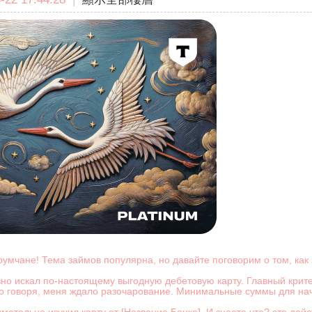
умчане! Тема займов популярна, но давайте поговорим о том, как 
вно искал по-настоящему выгодную дебетовую карту. Главный крит
но говоря, меня ждало разочарование. Минимальные суммы для на