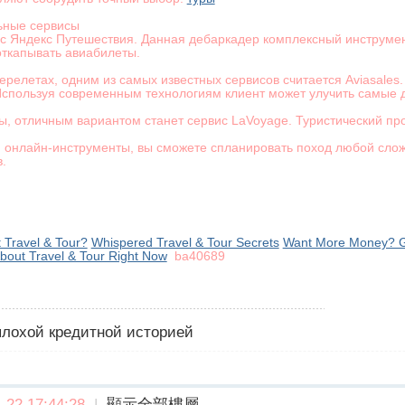
ьные сервисы
ис Яндекс Путешествия. Данная дебаркадер комплексный инструмент
откапывать авиабилеты.
перелетах, одним из самых известных сервисов считается Aviasale
Используя современным технологиям клиент может улучить самые
ы, отличным вариантом станет сервис LaVoyage. Туристический пр
 онлайн-инструменты, вы сможете спланировать поход любой слож
.
 Travel & Tour?
Whispered Travel & Tour Secrets
Want More Money? Ge
out Travel & Tour Right Now
ba40689
 плохой кредитной историей
22 17:44:28
|
顯示全部樓層