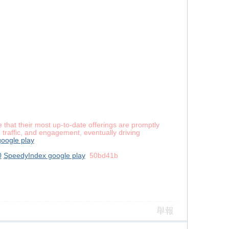
hat their most up-to-date offerings are promptly
 traffic, and engagement, eventually driving
oogle play
0
SpeedyIndex google play
50bd41b
舉報