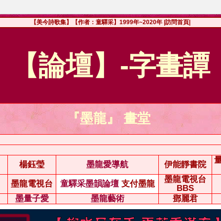
【美今詩歌集】【作者：童驛采】1999年~2020年
|訪問首頁|
【論壇】-字畫譚
『墨龍』 畫堂
楊鈺瑩
墨龍愛導航
伊能靜書院
墨龍電視台
墨龍電視台
童驛采墨韻論壇
支付墨龍
BBS
墨量子愛
墨龍藝術
鄧麗君