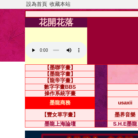
設為首頁
收藏本站
花開花落
【墨聯字畫】
【墨龍字畫】
【龍帝字畫】
數字字畫BBS
操作系統字畫
墨龍商務
usaxii
【豐女草字畫】
墨界音樂
墨龍上海論壇
S.H.E墨龍