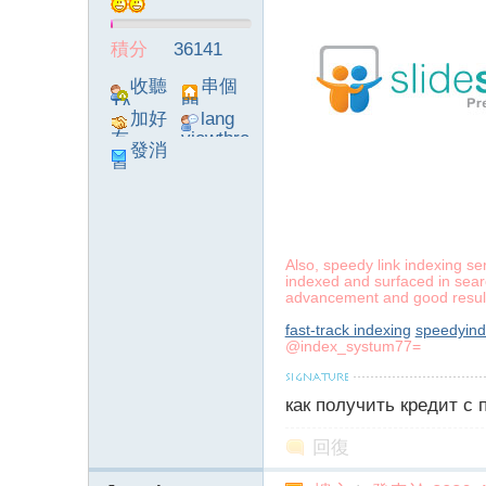
積分
36141
】
收聽
串個
TA
門
加好
lang
友
viewthre
發消
ad_left_
息
poke}
Also, speedy link indexing s
indexed and surfaced in searc
-
advancement and good result
fast-track indexing
speedyind
@index_systum77=
как получить кредит с
回復