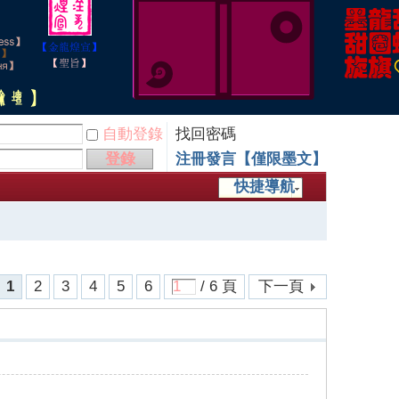
自動登錄
找回密碼
登錄
注冊發言【僅限墨文】
快捷導航
1
2
3
4
5
6
/ 6 頁
下一頁