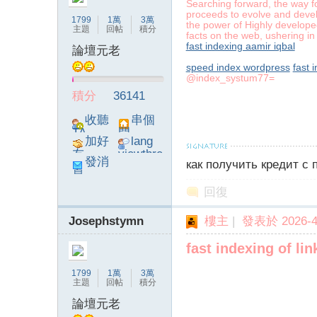
Searching forward, the way fo
proceeds to evolve and develo
1799
1萬
3萬
the power of Highly develope
主題
回帖
積分
facts on the web, ushering in 
fast indexing aamir iqbal
論壇元老
speed index wordpress
fast 
@index_systum77=
論
積分
36141
收聽
串個
TA
門
加好
lang
友
viewthre
發消
как получить кредит с
ad_left_
息
poke}
回復
Josephstymn
樓主
|
發表於 2026-4-
壇
fast indexing of lin
1799
1萬
3萬
主題
回帖
積分
論壇元老