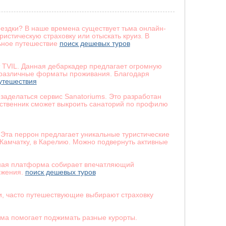
оездки? В наше времена существует тьма онлайн-
истическую страховку или отыскать круиз. В
ьное путешествие
поиск дешевых туров
 TVIL. Данная дебаркадер предлагает огромную
и различные форматы проживания. Благодаря
утешествия
заделаться сервис Sanatoriums. Это разработан
ественник сможет выкроить санаторий по профилю
 Эта перрон предлагает уникальные туристические
амчатку, в Карелию. Можно подвернуть активные
анная платформа собирает впечатляющий
ожения.
поиск дешевых туров
и, часто путешествующие выбирают страховку
рма помогает поджимать разные курорты.