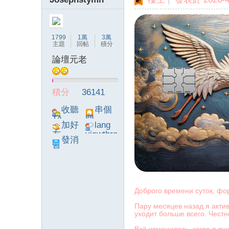
1799
1萬
3萬
主題
回帖
積分
論壇元老
積分
36141
收聽
串個
TA
門
加好
lang
友
viewthre
發消
ad_left_
息
poke}
Доброго времени суток, фор
Пару месяцев назад я акти
уходит больше всего. Чест