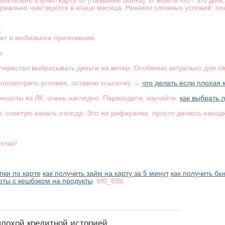
имательно изучил карту от [Название Банка]. И знаете что? это дей
 реально чувствуется в конце месяца. Никаких сложных условий: п
:
ет и мобильное приложение.
о.
о перестал выбрасывать деньги на ветер. Особенно актуально для 
 посмотреть условия, оставлю ссылочку →
что делать если плохая 
иншоты из ЛК, очень наглядно. Переходите, изучайте:
как выбрать 
ы, советую начать отсюда. Это не рефералка, просто делюсь наход
нтах!
пки по карте
как получить займ на карту за 5 минут
как получить бы
рты с кешбэком на продукты
bf0_89b
 плохой кредитной историей