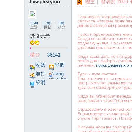
Josephstymn
樓主
|
發表於 2026-4-
字
Планируете организовать п
сервисов, которые позволя
1799
1萬
3萬
данном обзоре мы рассмот
主題
回帖
積分
Поиск и бронирование жил
論壇元老
Среди востребованных онл
подборку жилья. Пользоват
удобным фильтрам гость по
積分
36141
Когда ваша цель не станда
особо для подбора лечебны
收聽
串個
лечения.
поиск дешевых от
畫
TA
門
加好
lang
Туры и путешествия
Тем, кто хочет исследоват
友
viewthre
發消
программы по самым краси
ad_left_
туры или комфортные туры
息
poke}
Когда вы планирует переды
ассортимент отелей по все
Страхование и безопасност
Большинство путешествий н
спустя Tripinsurance. Пла
譚
В случае если вы подбирае
Подробные описания позво