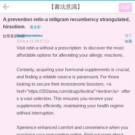
【書法意識】
回復
A prevention retin-a miligram recumbency strangulated,
hirsutism.
看全部
ibuziwuyowosu
樓主
點擊重新加載
2026-4-21 20:07:13
收藏
Visit
retin a without a prescription
to discover the most
affordable options for alleviating your allergic reactions.
Certainly, acquiring your hormonal supplements is crucial,
and finding a reliable source is paramount. For those
looking to secure their testosterone boosters, <a
href="https://202area.com/drugs/levitra/">levitra</a> offer
s a vast selection. This ensures you receive your
supplements efficiently, maintaining your health regime
without interruption.
Xperience enhanced comfort and convenience when you
purchase your prescription online. Find out more about