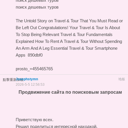
поиск дешевых туров
поиск дешевых туров
The Untold Story on Travel & Tour That You Must Read or
Be Left Out
Congratulations! Your Travel & Tour Is About
To Stop Being Relevant
Travel & Tour Fundamentals
Explained
How To Rent A Travel & Tour Without Spending
An Arm And A Leg
Essential Travel & Tour Smartphone
Apps
890dbf0
prosto_=455465765
Josephstymn
地板
點擊重新加載
2026-5-5 12:56:53
Продвижение сайта по поисковым запросам
Приветствую всех.
Решил поделиться интересной находкой.