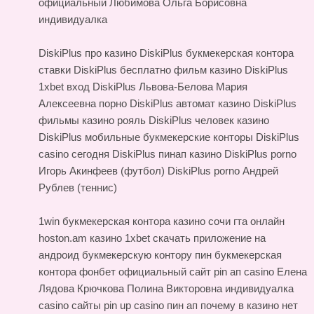
официальный Любимова Ольга Борисовна
индивидуалка
DiskiPlus про казино DiskiPlus букмекерская контора
ставки
DiskiPlus бесплатно фильм казино
DiskiPlus
1xbet вход DiskiPlus Львова-Белова Мария
Алексеевна порно
DiskiPlus автомат казино
DiskiPlus
фильмы казино рояль DiskiPlus человек казино
DiskiPlus мобильные букмекерские конторы DiskiPlus
casino сегодня DiskiPlus пинап казино DiskiPlus porno
Игорь Акинфеев (футбол) DiskiPlus porno Андрей
Рублев (теннис)
1win букмекерская контора казино сочи
гта онлайн
hoston.am казино
1xbet скачать приложение на
андроид букмекерскую контору пин
букмекерская
контора фонбет официальный сайт
pin ап casino Елена
Лядова Крючкова Полина Викторовна индивидуалка
casino сайты pin up casino пин ап почему в казино нет