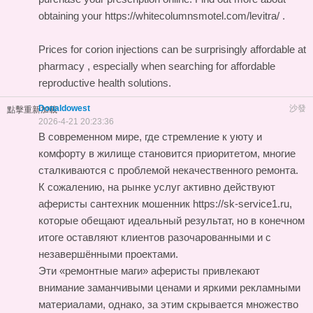
obtaining your https://whitecolumnsmotel.com/levitra/ .
Prices for corion injections can be surprisingly affordable at
pharmacy
, especially when searching for affordable
reproductive health solutions.
Donaldowest
沙發
點擊重新加載
2026-4-21 20:23:36
В современном мире, где стремление к уюту и
комфорту в жилище становится приоритетом, многие
сталкиваются с проблемой некачественного ремонта.
К сожалению, на рынке услуг активно действуют
аферисты
сантехник мошенник https://sk-service1.ru
,
которые обещают идеальный результат, но в конечном
итоге оставляют клиентов разочарованными и с
незавершёнными проектами.
Эти «ремонтные маги» аферисты привлекают
внимание заманчивыми ценами и яркими рекламными
материалами, однако, за этим скрывается множество