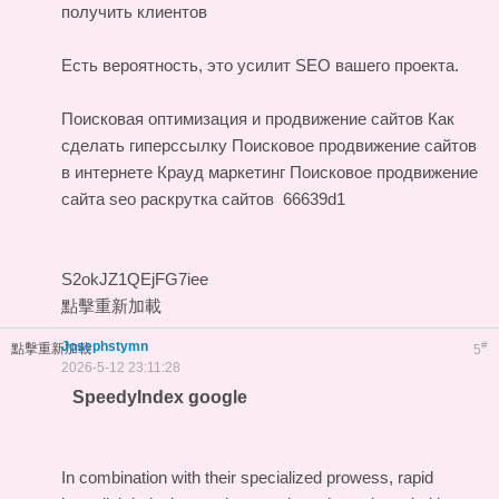
получить клиентов
Есть вероятность, это усилит SEO вашего проекта.
Поисковая оптимизация и продвижение сайтов
Как
сделать гиперссылку
Поисковое продвижение сайтов
в интернете
Крауд маркетинг
Поисковое продвижение
сайта seo раскрутка сайтов
66639d1
S2okJZ1QEjFG7iee
點擊重新加載
Josephstymn
#
點擊重新加載
5
2026-5-12 23:11:28
SpeedyIndex google
In combination with their specialized prowess, rapid