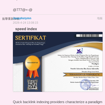
@777@=-@
Josephstymn
地板
點擊重新加載
2026-4-24 13:08:15
speed index
Quick backlink indexing providers characterize a paradigm