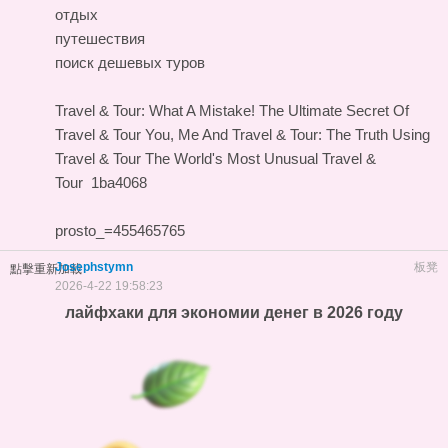
отдых
путешествия
поиск дешевых туров
Travel & Tour: What A Mistake!
The Ultimate Secret Of
Travel & Tour
You, Me And Travel & Tour: The Truth
Using
Travel & Tour
The World's Most Unusual Travel &
Tour
1ba4068
prosto_=455465765
Josephstymn
板凳
點擊重新加載
2026-4-22 19:58:23
лайфхаки для экономии денег в 2026 году