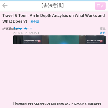
【書法意識】
回復
Travel & Tour - An In Depth Anaylsis on What Works and
What Doesn't
看全部
Josephstymn
樓主
點擊重新加載
2026-4-22 00:41:21
收藏
Планируете организовать поездку и рассматриваете