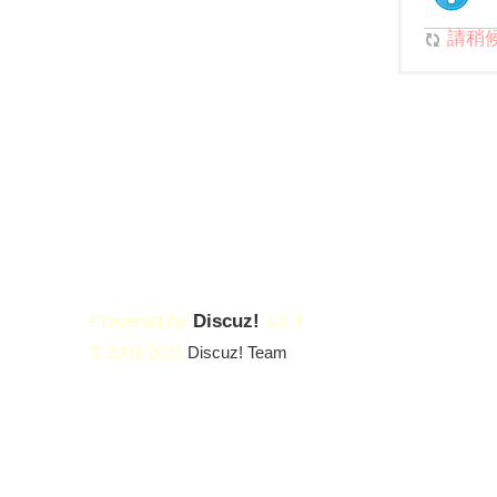
請稍候.
Powered by
Discuz!
X3.4
© 2001-2023
Discuz! Team
.