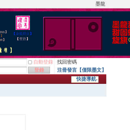
墨龍
自動登錄
找回密碼
登錄
注冊發言【僅限墨文】
快捷導航