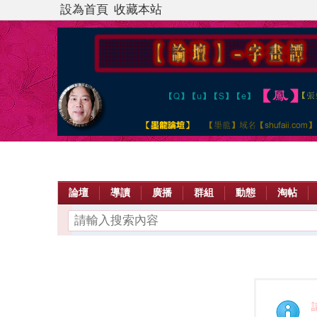
設為首頁
收藏本站
論壇
導讀
廣播
群組
動態
淘帖