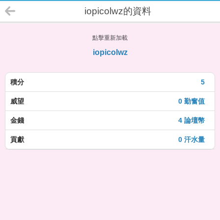
iopicolwz的資料
點擊重新加載
iopicolwz
積分
5
威望
0 勤奮值
金錢
4 論壇幣
貢獻
0 汗水量