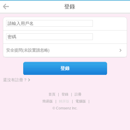
登錄
安全提問(未設置請忽略)
登錄
還沒有註冊？
首頁
|
登錄
|
註冊
簡易版
|
觸屏版
|
電腦版
|
© Comsenz Inc.