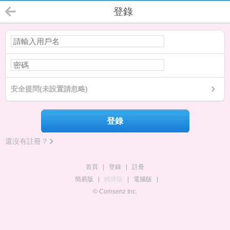
登錄
安全提問(未設置請忽略)
登錄
還沒有註冊？
首頁
|
登錄
|
註冊
簡易版
|
觸屏版
|
電腦版
|
© Comsenz Inc.