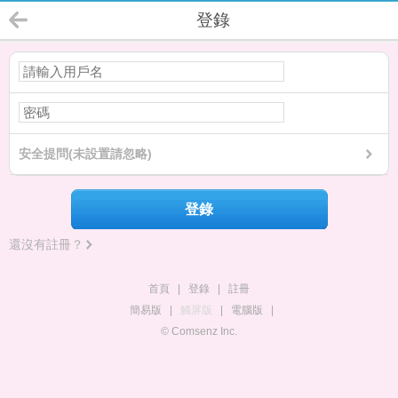
登錄
安全提問(未設置請忽略)
登錄
還沒有註冊？
首頁
|
登錄
|
註冊
簡易版
|
觸屏版
|
電腦版
|
© Comsenz Inc.