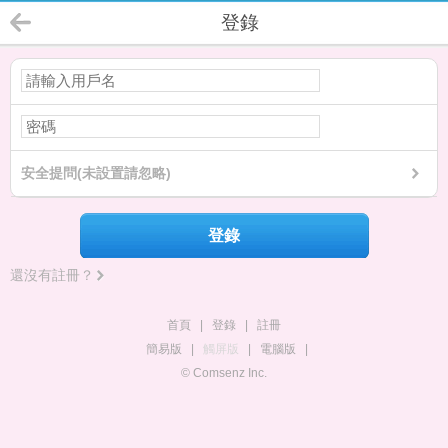
登錄
安全提問(未設置請忽略)
登錄
還沒有註冊？
首頁
|
登錄
|
註冊
簡易版
|
觸屏版
|
電腦版
|
© Comsenz Inc.