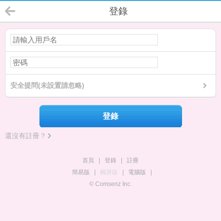
登錄
安全提問(未設置請忽略)
登錄
還沒有註冊？
首頁
|
登錄
|
註冊
簡易版
|
觸屏版
|
電腦版
|
© Comsenz Inc.