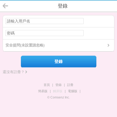
登錄
安全提問(未設置請忽略)
登錄
還沒有註冊？
首頁
|
登錄
|
註冊
簡易版
|
觸屏版
|
電腦版
|
© Comsenz Inc.