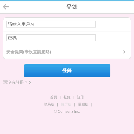
登錄
安全提問(未設置請忽略)
登錄
還沒有註冊？
首頁
|
登錄
|
註冊
簡易版
|
觸屏版
|
電腦版
|
© Comsenz Inc.