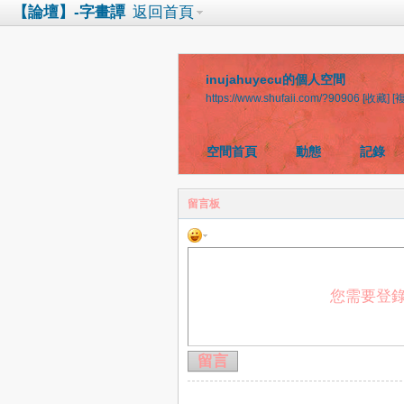
【論壇】-字畫譚
返回首頁
inujahuyecu的個人空間
https://www.shufaii.com/?90906
[收藏]
[
空間首頁
動態
記錄
留言板
您需要登
留言