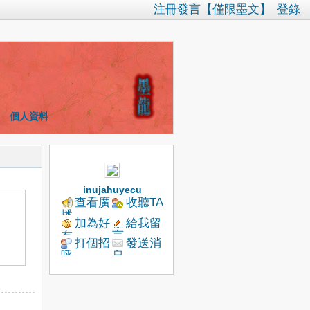
注冊發言【僅限墨文】
登錄
個人資料
inujahuyecu
查看廣
收聽TA
播
加為好
給我留
友
言
打個招
發送消
呼
息