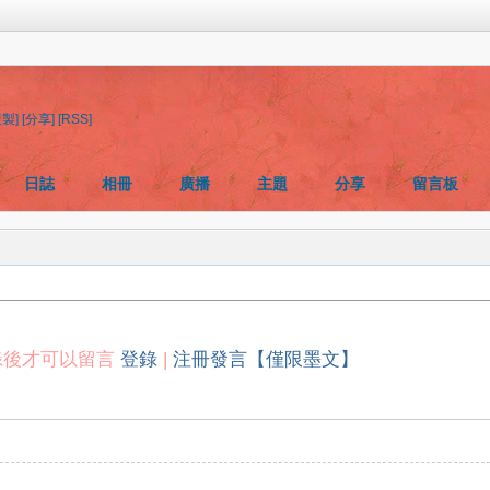
複製]
[分享]
[RSS]
日誌
相冊
廣播
主題
分享
留言板
錄後才可以留言
登錄
|
注冊發言【僅限墨文】