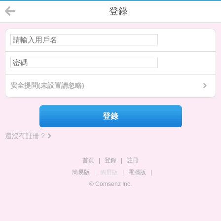
登錄
安全提問(未設置請忽略)
登錄
還沒有註冊？
首頁
|
登錄
|
註冊
簡易版
|
觸屏版
|
電腦版
|
© Comsenz Inc.