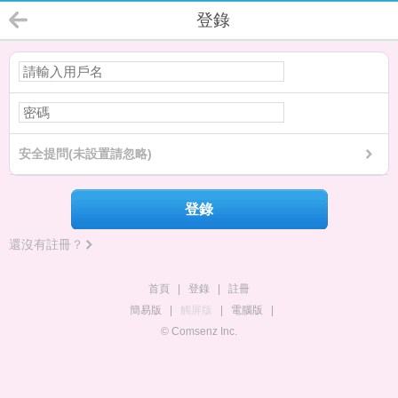
登錄
安全提問(未設置請忽略)
登錄
還沒有註冊？
首頁
|
登錄
|
註冊
簡易版
|
觸屏版
|
電腦版
|
© Comsenz Inc.