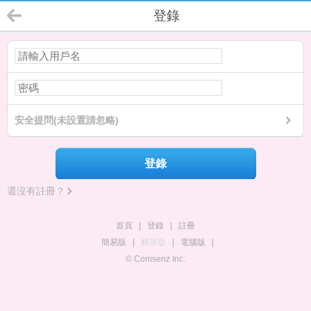
登錄
安全提問(未設置請忽略)
登錄
還沒有註冊？
首頁
|
登錄
|
註冊
簡易版
|
觸屏版
|
電腦版
|
© Comsenz Inc.