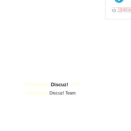
請稍候.
Powered by
Discuz!
X3.4
© 2001-2023
Discuz! Team
.