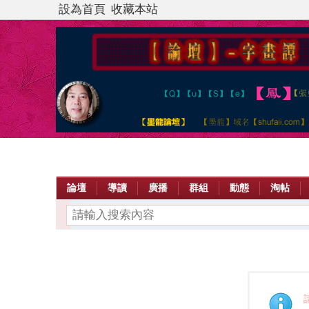
設為首頁
收藏本站
論壇
導讀
廣播
群組
動態
淘帖