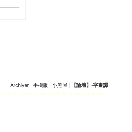
Archiver
|
手機版
|
小黑屋
|
【論壇】-字畫譚
-6 16:10
, Processed in 0.023126 second(s), 6 queries .