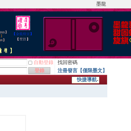
墨龍
自動登錄
找回密碼
登錄
注冊發言【僅限墨文】
快捷導航