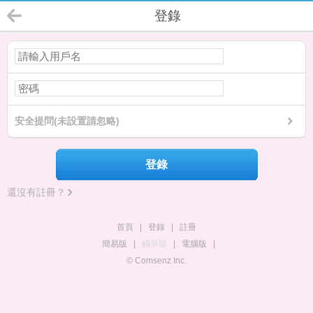
登錄
安全提問(未設置請忽略)
登錄
還沒有註冊？
首頁
|
登錄
|
註冊
簡易版
|
觸屏版
|
電腦版
|
© Comsenz Inc.