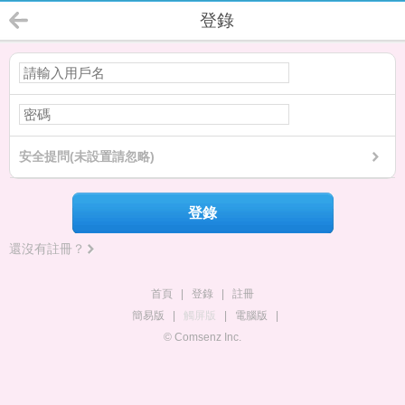
登錄
安全提問(未設置請忽略)
登錄
還沒有註冊？
首頁
|
登錄
|
註冊
簡易版
|
觸屏版
|
電腦版
|
© Comsenz Inc.