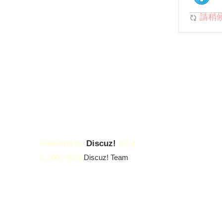
請稍候.
Powered by
Discuz!
X3.4
© 2001-2023
Discuz! Team
.