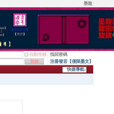
墨龍
自動登錄
找回密碼
登錄
注冊發言【僅限墨文】
快捷導航