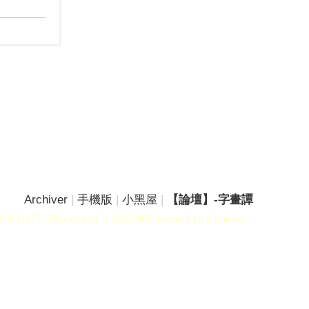
Archiver
|
手機版
|
小黑屋
|
【論壇】-字畫譚
-9 13:47
, Processed in 0.010809 second(s), 6 queries .