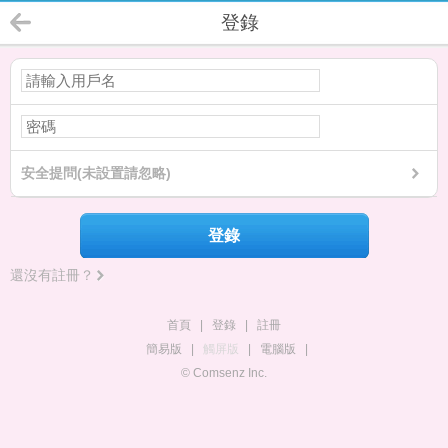
登錄
安全提問(未設置請忽略)
登錄
還沒有註冊？
首頁
|
登錄
|
註冊
簡易版
|
觸屏版
|
電腦版
|
© Comsenz Inc.