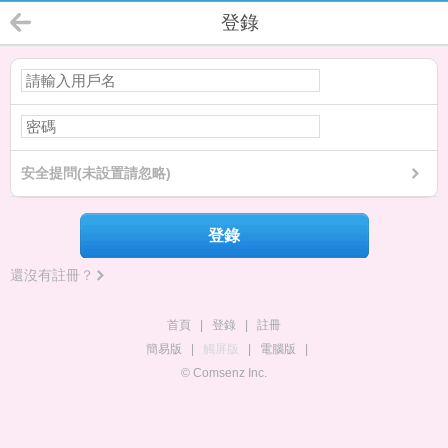
登錄
安全提問(未設置請忽略)
登錄
還沒有註冊？
首頁
|
登錄
|
註冊
簡易版
|
觸屏版
|
電腦版
|
© Comsenz Inc.