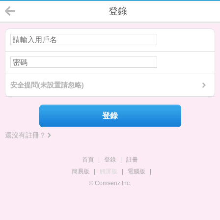
登錄
安全提問(未設置請忽略)
登錄
還沒有註冊？
首頁
|
登錄
|
註冊
簡易版
|
觸屏版
|
電腦版
|
© Comsenz Inc.