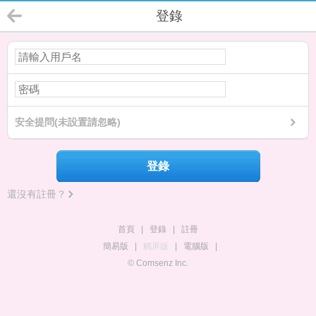
登錄
安全提問(未設置請忽略)
登錄
還沒有註冊？
首頁
|
登錄
|
註冊
簡易版
|
觸屏版
|
電腦版
|
© Comsenz Inc.