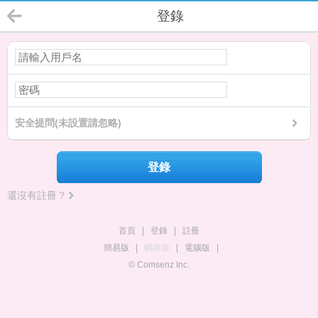
登錄
安全提問(未設置請忽略)
登錄
還沒有註冊？
首頁
|
登錄
|
註冊
簡易版
|
觸屏版
|
電腦版
|
© Comsenz Inc.