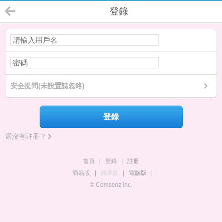
登錄
安全提問(未設置請忽略)
登錄
還沒有註冊？
首頁
|
登錄
|
註冊
簡易版
|
觸屏版
|
電腦版
|
© Comsenz Inc.