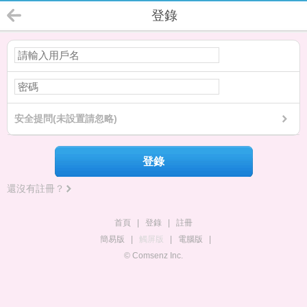
登錄
安全提問(未設置請忽略)
登錄
還沒有註冊？
首頁
|
登錄
|
註冊
簡易版
|
觸屏版
|
電腦版
|
© Comsenz Inc.