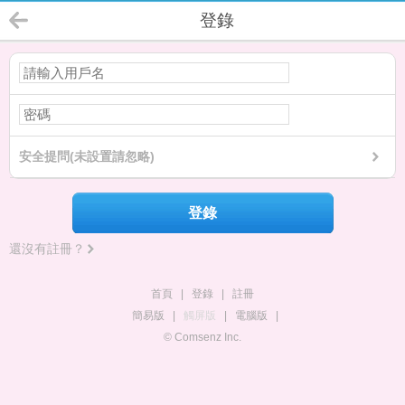
登錄
安全提問(未設置請忽略)
登錄
還沒有註冊？
首頁
|
登錄
|
註冊
簡易版
|
觸屏版
|
電腦版
|
© Comsenz Inc.