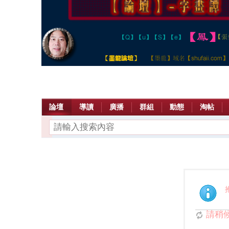
論壇
導讀
廣播
群組
動態
淘帖
請稍候.