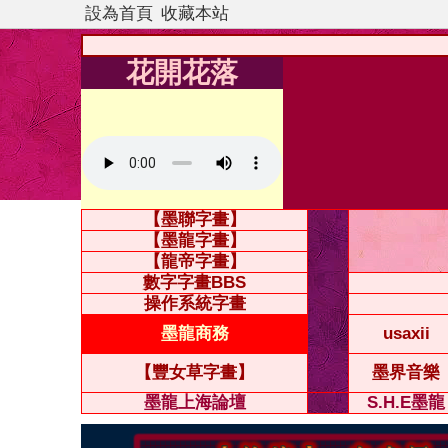
設為首頁
收藏本站
花開花落
【墨聯字畫】
【墨龍字畫】
【龍帝字畫】
數字字畫BBS
操作系統字畫
墨龍商務
usaxii
【豐女草字畫】
墨界音樂
墨龍上海論壇
S.H.E墨龍