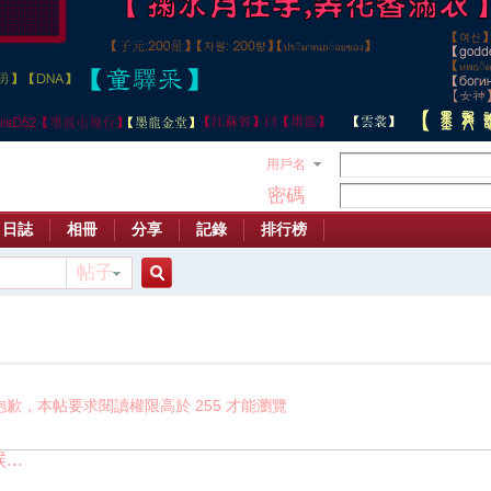
用戶名
密碼
日誌
相冊
分享
記錄
排行榜
帖子
搜
索
抱歉，本帖要求閱讀權限高於 255 才能瀏覽
..