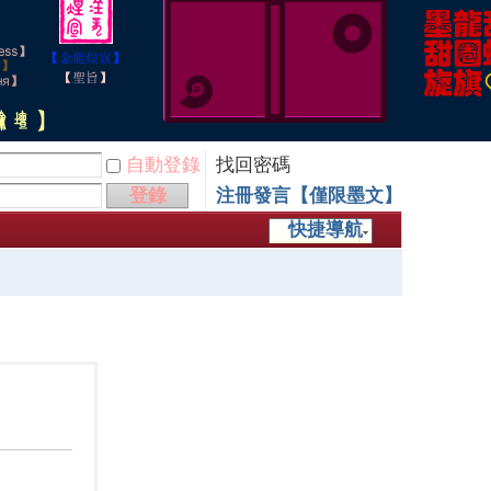
自動登錄
找回密碼
登錄
注冊發言【僅限墨文】
快捷導航