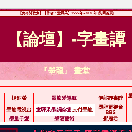
【美今詩歌集】【作者：童驛采】1999年~2020年
|訪問首頁|
【論壇】-字畫譚
『墨龍』 畫堂
楊鈺瑩
墨龍愛導航
伊能靜書院
墨龍電視台
墨龍電視台
童驛采墨韻論壇
支付墨龍
BBS
墨量子愛
墨龍藝術
鄧麗君