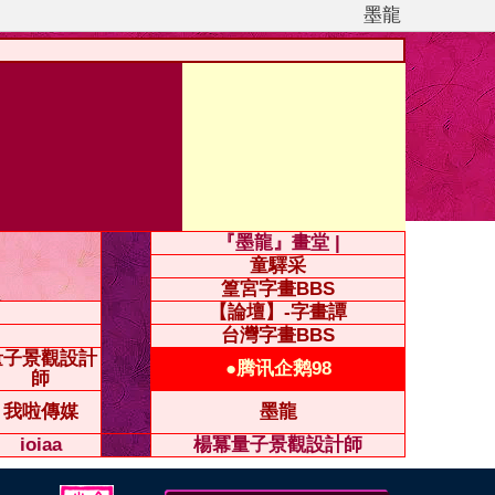
墨龍
『墨龍』畫堂 |
童驛采
篁宮字畫BBS
【論壇】-字畫譚
台灣字畫BBS
量子景觀設計
●腾讯企鹅98
師
我啦傳媒
墨龍
ioiaa
楊冪量子景觀設計師