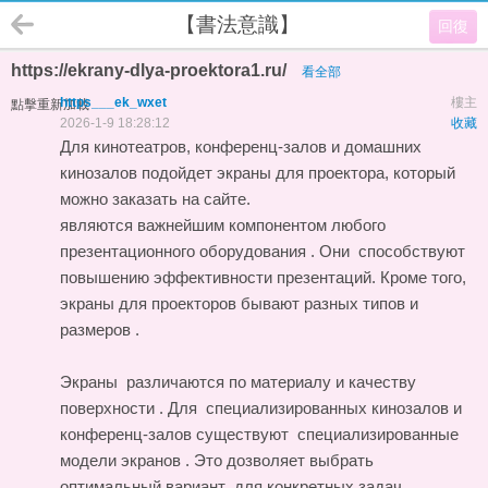
【書法意識】
回復
https://ekrany-dlya-proektora1.ru/
看全部
https___ek_wxet
樓主
點擊重新加載
2026-1-9 18:28:12
收藏
Для кинотеатров, конференц-залов и домашних
кинозалов подойдет
экраны для проектора
, который
можно заказать на сайте.
являются важнейшим компонентом любого
презентационного оборудования . Они способствуют
повышению эффективности презентаций. Кроме того,
экраны для проекторов бывают разных типов и
размеров .
Экраны различаются по материалу и качеству
поверхности . Для специализированных кинозалов и
конференц-залов существуют специализированные
модели экранов . Это дозволяет выбрать
оптимальный вариант для конкретных задач.