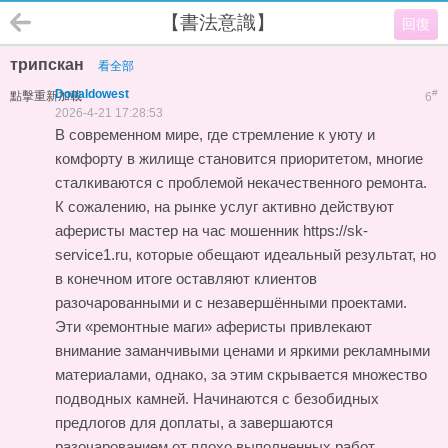
【書法意識】
回復
трипскан
看全部
Donaldowest
#
點擊重新加載
6
2026-4-21 17:28:53
В современном мире, где стремление к уюту и
комфорту в жилище становится приоритетом, многие
сталкиваются с проблемой некачественного ремонта.
К сожалению, на рынке услуг активно действуют
аферисты
мастер на час мошенник https://sk-
service1.ru
, которые обещают идеальный результат, но
в конечном итоге оставляют клиентов
разочарованными и с незавершёнными проектами.
Эти «ремонтные маги» аферисты привлекают
внимание заманчивыми ценами и яркими рекламными
материалами, однако, за этим скрывается множество
подводных камней. Начинаются с безобидных
предлогов для доплаты, а завершаются
разочарованием от плохо выполненных работ