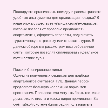
Планируете организовать поездку и рассматриваете
удобные инструменты для организации поездки? В
наше эпоха существует уймища онлайн-сервисов,
которые позволяют проворно предпочесть
апартаменты, оформить перелёты, подключить
туристическую страховку или отыскать турне. В
данном обзоре мы рассмотрим востребованные
сайты, которые позволят спланировать идеальное
путешествие
туры
Поиск и бронирование жилья
Одним из популярных сервисов для подбора
апартаментов считается TVIL. Данная перрон
предлагает большую коллекцию вариантов
проживания. Пользователи могут выбрать гостевые
дома, отели, виллы и масса видов проживания. За
счёт гибкой системе фильтрации пользователь