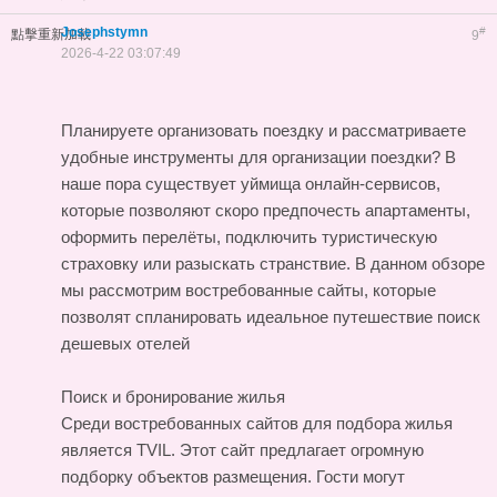
Josephstymn
#
點擊重新加載
9
2026-4-22 03:07:49
Планируете организовать поездку и рассматриваете
удобные инструменты для организации поездки? В
наше пора существует уймища онлайн-сервисов,
которые позволяют скоро предпочесть апартаменты,
оформить перелёты, подключить туристическую
страховку или разыскать странствие. В данном обзоре
мы рассмотрим востребованные сайты, которые
позволят спланировать идеальное путешествие
поиск
дешевых отелей
Поиск и бронирование жилья
Среди востребованных сайтов для подбора жилья
является TVIL. Этот сайт предлагает огромную
подборку объектов размещения. Гости могут