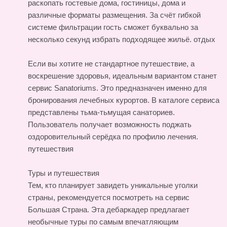
раскопать гостевые дома, гостиницы, дома и
различные форматы размещения. За счёт гибкой
системе фильтрации гость сможет буквально за
несколько секунд избрать подходящее жильё.
отдых
Если вы хотите не стандартное путешествие, а
воскрешение здоровья, идеальным вариантом станет
сервис Sanatoriums. Это предназначен именно для
бронирования лечебных курортов. В каталоге сервиса
представлены тьма-тьмущая санаториев.
Пользователь получает возможность поджать
оздоровительный серёдка по профилю лечения.
путешествия
Туры и путешествия
Тем, кто планирует завидеть уникальные уголки
страны, рекомендуется посмотреть на сервис
Большая Страна. Эта дебаркадер предлагает
необычные туры по самым впечатляющим