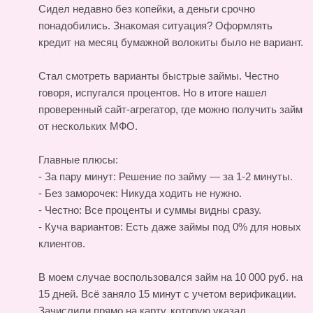
Сидел недавно без копейки, а деньги срочно
понадобились. Знакомая ситуация? Оформлять
кредит на месяц бумажной волокиты было не вариант.
Стал смотреть варианты быстрые займы. Честно
говоря, испугался процентов. Но в итоге нашел
проверенный сайт-агрегатор, где можно получить займ
от нескольких МФО.
Главные плюсы:
- За пару минут: Решение по займу — за 1-2 минуты.
- Без заморочек: Никуда ходить не нужно.
- Честно: Все проценты и суммы видны сразу.
- Куча вариантов: Есть даже займы под 0% для новых
клиентов.
В моем случае воспользовался займ на 10 000 руб. на
15 дней. Всё заняло 15 минут с учетом верификации.
Зачислили прямо на карту, которую указал.