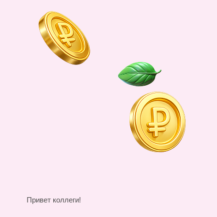
Привет коллеги!