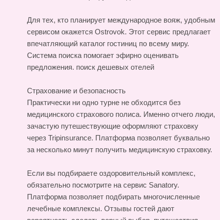
Для тех, кто планирует международное вояж, удобным
сервисом окажется Ostrovok. Этот сервис предлагает
впечатляющий каталог гостиниц по всему миру.
Система поиска помогает эфирно оценивать
предложения.
поиск дешевых отелей
Страхование и безопасность
Практически ни одно турне не обходится без
медицинского страхового полиса. Именно отчего люди,
зачастую путешествующие оформляют страховку
через Tripinsurance. Платформа позволяет буквально
за несколько минут получить медицинскую страховку.
Если вы подбираете оздоровительный комплекс,
обязательно посмотрите на сервис Sanatory.
Платформа позволяет подбирать многочисленные
лечебные комплексы. Отзывы гостей дают