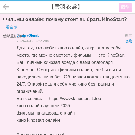
【雲羽衣裳】
回復
Фильмы онлайн: почему стоит выбрать KinoStart?
看全部
JimmyGlumb
樓主
點擊重新加載
2026-4-17 07:26:09
收藏
Для тех, кто любит кино онлайн, открыл для себя
место, где можно смотреть фильмы — это KinoStart.
Ваш личный кинозал всегда с вами благодаря
KinoStart. Смотрите фильмы онлайн, где бы вы ни
находились.
кино без
Обширная коллекция доступна
24/7. Откройте для себя мир кино без границ и
ограничений.
Вот ссылка: — https://www.kinostart-1.top
кино онлайн лучшие 2025
фильмы на андроид онлайн
кино kinostart онлайн
Хорошего кино вечера!